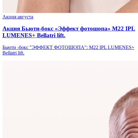
Акция августа
Акция Бьюти-бокс «Эффект фотошопа» М22 IPL
LUMENES+ Bellatri lift.
Бьюти -бокс "ЭФФЕКТ ФОТОШОПА": М22 IPL LUMENES+
Bellatri lift.