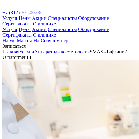
+7 (812) 701-00-06
Услуги
Цены
Акции
Специалисты
Оборудование
Сертификаты
О клинике
Услуги
Цены
Акции
Специалисты
Оборудование
Сертификаты
О клинике
На ул. Марата
На Соляном пер.
Записаться
Главная
Услуги
Аппаратная косметология
SMAS-Лифтинг /
Ultraformer III