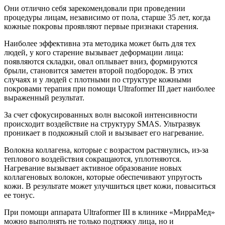
Они отлично себя зарекомендовали при проведении
процедуры лицам, независимо от пола, старше 35 лет, когда
кожные покровы проявляют первые признаки старения.
Наиболее эффективна эта методика может быть для тех
людей, у кого старение вызывает деформации лица:
появляются складки, овал оплывает вниз, формируются
брыли, становится заметен второй подбородок. В этих
случаях и у людей с плотными по структуре кожными
покровами терапия при помощи Ultraformer III дает наиболее
выраженный результат.
За счет сфокусированных волн высокой интенсивности
происходит воздействие на структуру SMAS. Ультразвук
проникает в подкожный слой и вызывает его нагревание.
Волокна коллагена, которые с возрастом растянулись, из-за
теплового воздействия сокращаются, уплотняются.
Нагревание вызывает активное образование новых
коллагеновых волокон, которые обеспечивают упругость
кожи. В результате может улучшиться цвет кожи, повыситься
ее тонус.
При помощи аппарата Ultraformer III в клинике «МирраМед»
можно выполнять не только подтяжку лица, но и