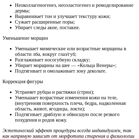
Неоколлагеногенез, неоэластогенез и ремоделирование
дермы;
Выравнивает тон и улучшает текстуру кожи;
Сужает расширенные поры;
Убирает следы акне, постакне.
Уменьшение морщин
Уменьшает мимические или возрастные морщины в
области лба, вокруг глаз/губ;
Разглаживает носогубную складку;
Убирает морщины на шее — «Кольца Венеры»;
Подтягивает и омолаживает зону декольте.
Коррекция фигуры
Устраняет рубцы и растяжки (стрии);
Уменьшает возрастные изменения кожи на теле,
(внутренняя поверхность плеча, бедра, надколенная
область, живот, ягодицы, локти);
Подтягивает дряблую и обвисшую после резкого
похудения и родов кожу.
Эстетический эффект процедуры всегда индивидуален, так
как напрямую зависит от морфотипа старения и физиологии