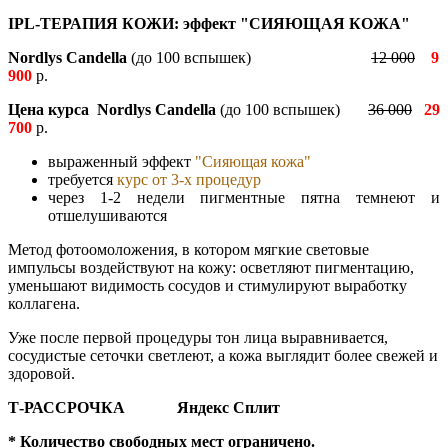
IPL-ТЕРАПИЯ КОЖИ: эффект "СИЯЮЩАЯ КОЖА"
Nordlys Candella
(до 100 вспышек)
12 000
9
900
р.
Цена курса Nordlys Candella
(до 100 вспышек)
36 000
29
700
р.
выраженный эффект
"Сияющая кожа"
требуется
курс от 3-х процедур
через 1-2 недели пигментные пятна темнеют и
отшелушиваются
Метод фотоомоложения, в котором мягкие световые
импульсы воздействуют на кожу: осветляют пигментацию,
уменьшают видимость сосудов и стимулируют выработку
коллагена.
Уже после первой процедуры тон лица выравнивается,
сосудистые сеточки светлеют, а кожа выглядит более свежей и
здоровой.
Т-РАССРОЧКА Яндекс Сплит
* Количество свободных мест ограничено.