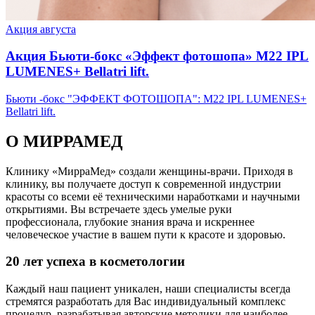
Акция августа
Акция Бьюти-бокс «Эффект фотошопа» М22 IPL
LUMENES+ Bellatri lift.
Бьюти -бокс "ЭФФЕКТ ФОТОШОПА": М22 IPL LUMENES+
Bellatri lift.
О МИРРАМЕД
Клинику «МирраМед» создали женщины-врачи. Приходя в
клинику, вы получаете доступ к современной индустрии
красоты со всеми её техническими наработками и научными
открытиями. Вы встречаете здесь умелые руки
профессионала, глубокие знания врача и искреннее
человеческое участие в вашем пути к красоте и здоровью.
20 лет успеха в косметологии
Каждый наш пациент уникален, наши специалисты всегда
стремятся разработать для Вас индивидуальный комплекс
процедур, разрабатывая авторские методики для наиболее