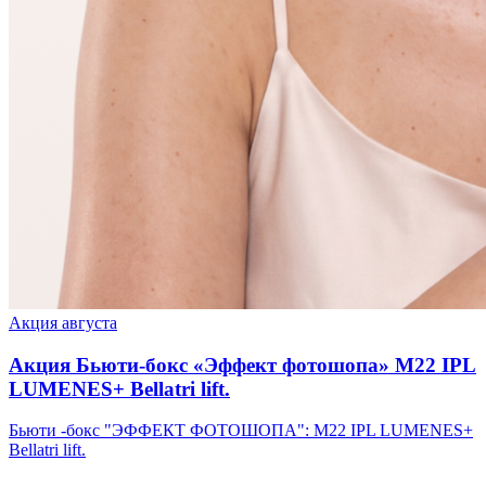
Акция августа
Акция Бьюти-бокс «Эффект фотошопа» М22 IPL
LUMENES+ Bellatri lift.
Бьюти -бокс "ЭФФЕКТ ФОТОШОПА": М22 IPL LUMENES+
Bellatri lift.