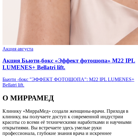
Акция августа
Акция Бьюти-бокс «Эффект фотошопа» М22 IPL
LUMENES+ Bellatri lift.
Бьюти -бокс "ЭФФЕКТ ФОТОШОПА": М22 IPL LUMENES+
Bellatri lift.
О МИРРАМЕД
Клинику «МирраМед» создали женщины-врачи. Приходя в
клинику, вы получаете доступ к современной индустрии
красоты со всеми её техническими наработками и научными
открытиями. Вы встречаете здесь умелые руки
профессионала, глубокие знания врача и искреннее