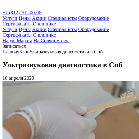
+7 (812) 701-00-06
Услуги
Цены
Акции
Специалисты
Оборудование
Сертификаты
О клинике
Услуги
Цены
Акции
Специалисты
Оборудование
Сертификаты
О клинике
На ул. Марата
На Соляном пер.
Записаться
Главная
Блог
Ультразвуковая диагностика в Спб
Ультразвуковая диагностика в Спб
16 апреля 2020