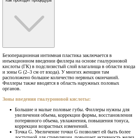
Как проходит процедура
Безоперационная интимная пластика заключается в
инъекционном введении филлера на основе гиалуроновой
кислоты (ГК) в подслизистый слой влагалища в области входа
и зоны G (2–3 см от входа). У многих женщин там
расположено большое количество нервных окончаний.
Филлеры также вводятся в область наружных половых
органов.
Зоны введения гиалуроновой кислоты:
Большие и малые половые губы. Филлеры нужны для
увеличения объема, коррекции формы, восстановления
потерянного объема, увлажнения, повышения тонуса,
коррекции возрастных изменений.
Точка G. Увеличение точки G позволяет ей быть более
доступной для стимуляции, повышает активность желез,