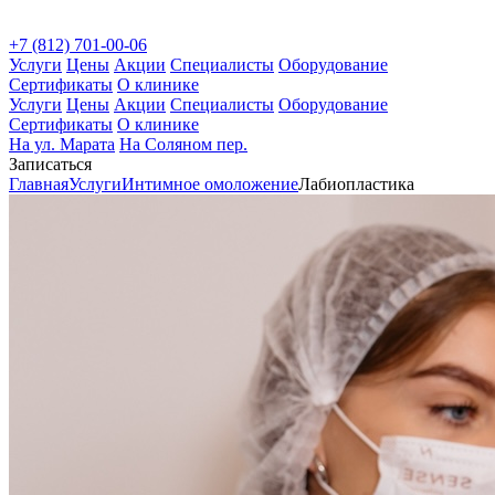
+7 (812) 701-00-06
Услуги
Цены
Акции
Специалисты
Оборудование
Сертификаты
О клинике
Услуги
Цены
Акции
Специалисты
Оборудование
Сертификаты
О клинике
На ул. Марата
На Соляном пер.
Записаться
Главная
Услуги
Интимное омоложение
Лабиопластика