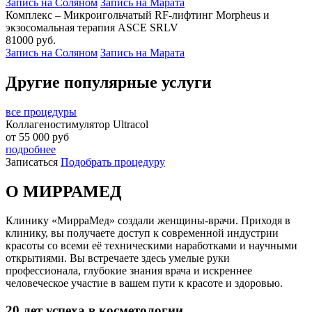
Запись на Соляном
Запись на Марата
Комплекс – Микроигольчатый RF-лифтинг Morpheus и
экзосомальная терапия ASCE SRLV
81000 руб.
Запись на Соляном
Запись на Марата
Другие популярные услуги
все процедуры
Коллагеностимулятор Ultracol
от
55 000
руб
подробнее
Записаться
Подобрать процедуру
О МИРРАМЕД
Клинику «МирраМед» создали женщины-врачи. Приходя в
клинику, вы получаете доступ к современной индустрии
красоты со всеми её техническими наработками и научными
открытиями. Вы встречаете здесь умелые руки
профессионала, глубокие знания врача и искреннее
человеческое участие в вашем пути к красоте и здоровью.
20 лет успеха в косметологии